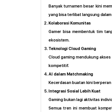
Banyak turnamen besar kini memb
yang bisa terlibat langsung dalam 
Kolaborasi Komunitas
Gamer bisa membentuk tim tanp
ekosistem.
Teknologi Cloud Gaming
Cloud gaming mendukung akses ko
kompetitif.
AI dalam Matchmaking
Kecerdasan buatan kini berperan
Integrasi Sosial Lebih Kuat
Gaming bukan lagi aktivitas indivi
Semua tren ini membuat kompetis