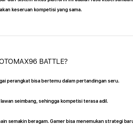
sakan keseruan kompetisi yang sama.
 GOTOMAX96 BATTLE?
gai perangkat bisa bertemu dalam pertandingan seru.
awan seimbang, sehingga kompetisi terasa adil.
rmain semakin beragam. Gamer bisa menemukan strategi bar