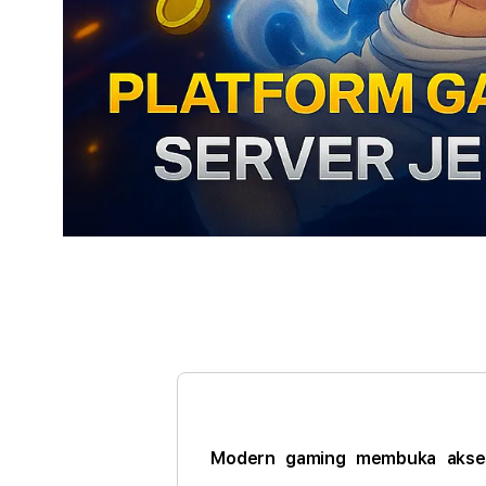
Open
media
1
in
modal
Modern gaming membuka akses 