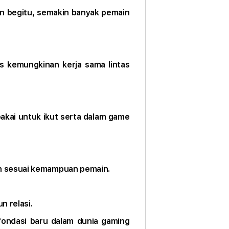
an begitu, semakin banyak pemain
 kemungkinan kerja sama lintas
akai untuk ikut serta dalam game
an sesuai kemampuan pemain.
n relasi.
 fondasi baru dalam dunia gaming