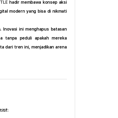
TLE
hadir membawa konsep aksi
gital modern yang bisa di nikmati
. Inovasi ini menghapus batasan
ma tanpa peduli apakah mereka
dari tren ini, menjadikan arena
itif: