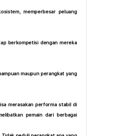
ekosistem, memperbesar peluang
tap berkompetisi dengan mereka
kemampuan maupun perangkat yang
isa merasakan performa stabil di
melibatkan pemain dari berbagai
. Tidak peduli perangkat apa yang