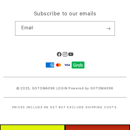
Subscribe to our emails
Email
Facebook
Instagram
YouTube
Payment
methods
© 2025,
GOTOMAX96 LOGIN
Powered by GOTOMAX96
PRICES INCLUDE 9% GST BUT EXCLUDE SHIPPING COSTS.
S
i