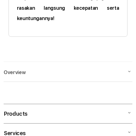
rasakan langsung kecepatan serta
keuntungannya!
Overview
Description
S
Features
i
n
Products
GOTOMAX96
g
GOTOMAX96 DAFTAR
l
GOTOMAX96 LOGIN
e
Services
Mac