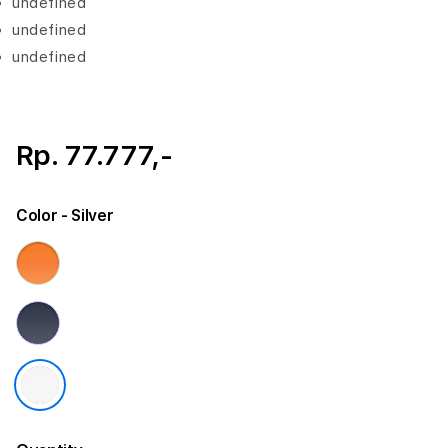
undefined
undefined
undefined
Rp. 77.777,-
Color
- Silver