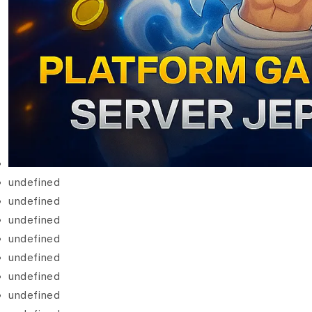
undefined
undefined
undefined
undefined
undefined
undefined
undefined