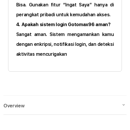
Bisa. Gunakan fitur “Ingat Saya” hanya di
perangkat pribadi untuk kemudahan akses.
4. Apakah sistem login Gotomax96 aman?
Sangat aman. Sistem mengamankan kamu
dengan enkripsi, notifikasi login, dan deteksi
aktivitas mencurigakan
Overview
Description
S