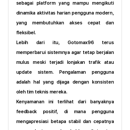
sebagai platform yang mampu mengikuti
dinamika aktivitas harian pengguna modern,
yang membutuhkan akses cepat dan
fleksibel.
Lebih dari itu, Gotomax96 terus
memperbarui sistemnya agar tetap berjalan
mulus meski terjadi lonjakan trafik atau
update sistem. Pengalaman pengguna
adalah hal yang dijaga dengan konsisten
oleh tim teknis mereka.
Kenyamanan ini terlihat dari banyaknya
feedback positif, di mana pengguna
mengapresiasi betapa stabil dan cepatnya