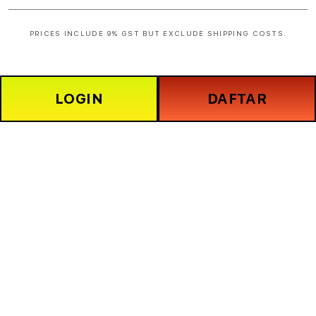
PRICES INCLUDE 9% GST BUT EXCLUDE SHIPPING COSTS.
S
i
n
LOGIN
DAFTAR
g
l
e
c
o
l
u
m
n
a
c
c